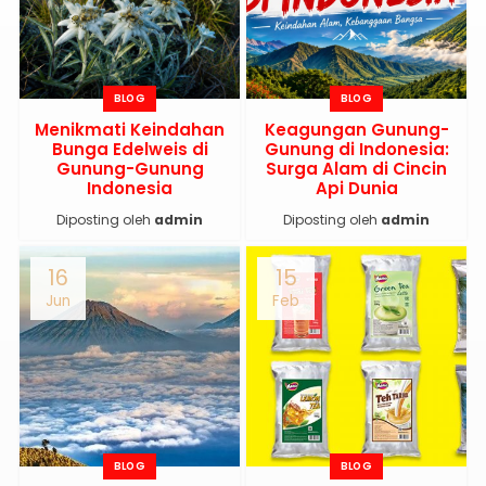
BLOG
BLOG
Menikmati Keindahan
Keagungan Gunung-
Bunga Edelweis di
Gunung di Indonesia:
Gunung-Gunung
Surga Alam di Cincin
Indonesia
Api Dunia
Diposting oleh
admin
Diposting oleh
admin
16
15
Jun
Feb
BLOG
BLOG