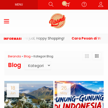
0
MENU
duk yang kami jual, Happy Shopping!
Cara Pesan di Websi
Beranda
»
Blog
» Kategori Blog
Blog
18
26
Jun
May