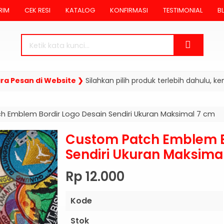
RIM
CEK RESI
KATALOG
KONFIRMASI
TESTIMONIAL
B
esan di Website ❯
Silahkan pilih produk terlebih dahulu, kemud
 Emblem Bordir Logo Desain Sendiri Ukuran Maksimal 7 cm
Custom Patch Emblem B
Sendiri Ukuran Maksima
Rp 12.000
Kode
Stok