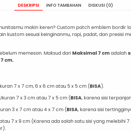
DESKRIPSI
INFO TAMBAHAN
DISKUSI (0)
munitasmu makin keren?
Custom patch emblem bordir lo
in kustom sesuai keinginanmu,
rapi,
padat,
dan presisi 
 sebelum memesan.
Maksud dari
Maksimal 7 cm
adalah
s
 7 cm.
kuran
7 x 7 cm
,
6 x 6 cm
atau
5 x 5 cm
(
BISA
).
Ukuran
7 x 3 cm
atau
7 x 5 cm
(
BISA
,
karena sisi terpanja
uran
3 x 7 cm
atau
4 x 7 cm
(
BISA
,
karena sisi tertinggin
atau
7 x 9 cm
(Karena ada salah satu sisi yang melebihi 7
r).