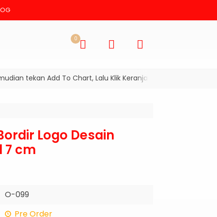
LOG
0
ian tekan Add To Chart, Lalu Klik Keranjang Belanja dan Checkou
ordir Logo Desain
l 7 cm
O-099
Pre Order