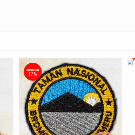
Diskon
D
17%