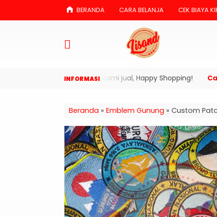
BERANDA
CARA BELANJA
CEK BIAYA KI
 menikmati produk yang kami jual, Happy Shopping!
Cara P
Beranda
»
Emblem Gunung
»
Custom Patch