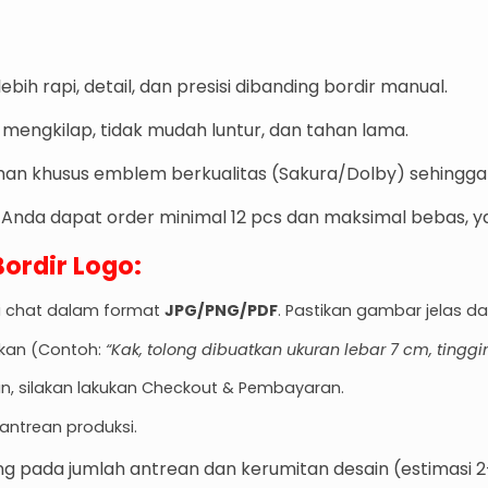
lebih rapi,
detail,
dan presisi dibanding bordir manual.
mengkilap,
tidak mudah luntur,
dan tahan lama.
n khusus emblem berkualitas (Sakura/Dolby) sehingga p
Anda dapat order minimal 12 pcs dan maksimal bebas, y
rdir Logo:
ui chat dalam format
JPG/PNG/PDF
.
Pastikan gambar jelas da
nkan (Contoh:
“Kak, tolong dibuatkan ukuran lebar 7 cm, tinggi
n,
silakan lakukan Checkout & Pembayaran.
ntrean produksi.
 pada jumlah antrean dan kerumitan desain (estimasi 2-7