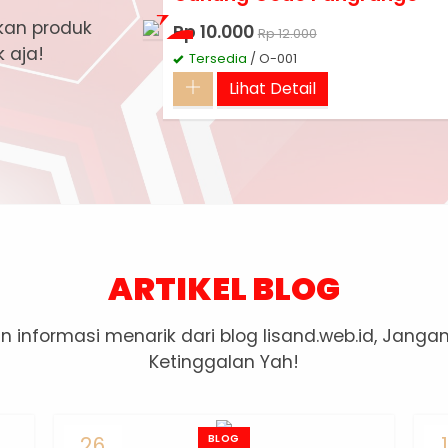
an produk
Rp 10.000
Rp 12.000
k aja!
Diskon
Tersedia
/ O-001
17%
Lihat Detail
ARTIKEL BLOG
 informasi menarik dari blog lisand.web.id, Jang
Ketinggalan Yah!
26
BLOG