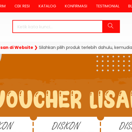
RIM
CEK RESI
KATALOG
KONFIRMASI
TESTIMONIAL
B
 Website ❯
Silahkan pilih produk terlebih dahulu, kemudian teka