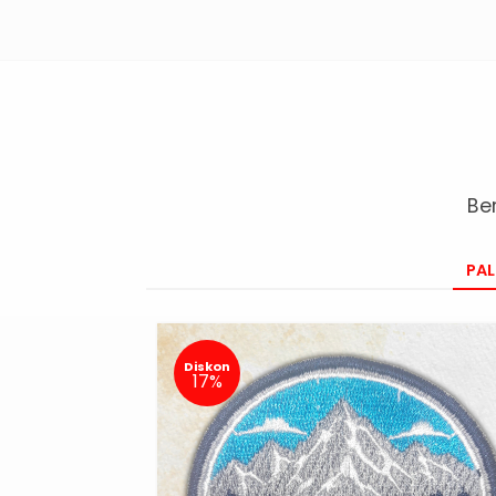
Be
PAL
Diskon
17%