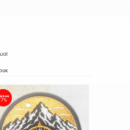
ual
DUK
iskon
17%