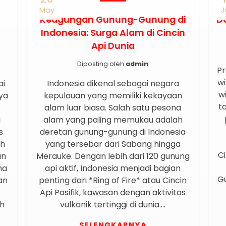
May
J
Keagungan Gunung-Gunung di
D
Indonesia: Surga Alam di Cincin
Api Dunia
Diposting oleh
admin
Pr
wi
ai
Indonesia dikenal sebagai negara
w
ya
kepulauan yang memiliki kekayaan
ta
alam luar biasa. Salah satu pesona
a
alam yang paling memukau adalah
s
deretan gunung-gunung di Indonesia
uh
yang tersebar dari Sabang hingga
Ci
an
Merauke. Dengan lebih dari 120 gunung
ma
api aktif, Indonesia menjadi bagian
Gu
an
penting dari *Ring of Fire* atau Cincin
Api Pasifik, kawasan dengan aktivitas
ih
vulkanik tertinggi di dunia….
SELENGKAPNYA