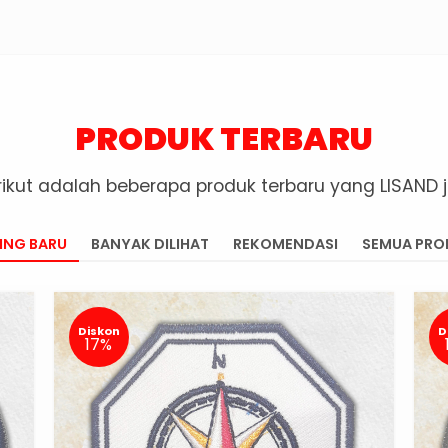
PRODUK TERBARU
rikut adalah beberapa produk terbaru yang LISAND j
ING BARU
BANYAK DILIHAT
REKOMENDASI
SEMUA PRO
Diskon
D
17%