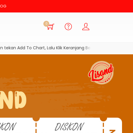
LOG
0
n Add To Chart, Lalu Klik Keranjang Belanja dan Checkout
Car