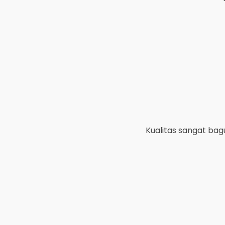
uk :
Emblem Gunung
Kualitas sangat bagus