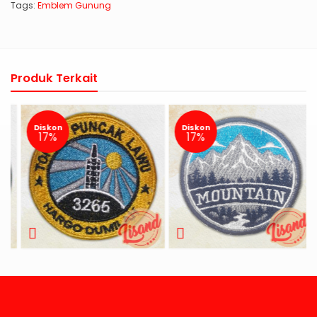
Tags:
Emblem Gunung
Produk Terkait
Diskon
Diskon
17%
17%