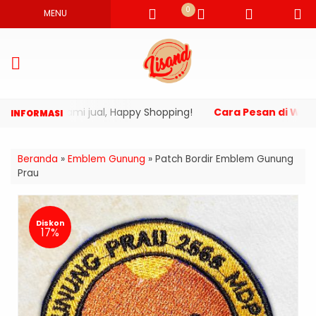
0
MENU
duk yang kami jual, Happy Shopping!
Cara Pesan di Websi
Beranda
»
Emblem Gunung
»
Patch Bordir Emblem Gunung
Prau
Diskon
17%