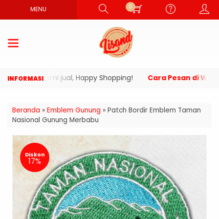
0
MENU
uk yang kami jual, Happy Shopping!
Cara Pesan di Websit
Beranda
»
Emblem Gunung
»
Patch Bordir Emblem Taman
Nasional Gunung Merbabu
Diskon
17%