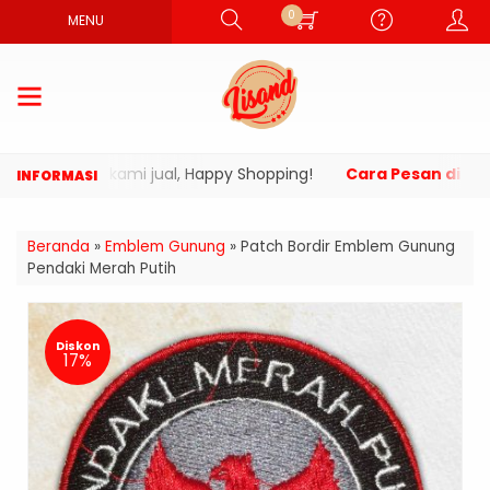
0
MENU
oduk yang kami jual, Happy Shopping!
Cara Pesan di Webs
Beranda
»
Emblem Gunung
»
Patch Bordir Emblem Gunung
Pendaki Merah Putih
Diskon
17%