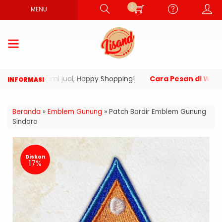
0
MENU
uk yang kami jual, Happy Shopping!
Cara Pesan di Websi
Beranda
»
Emblem Gunung
»
Patch Bordir Emblem Gunung
Sindoro
Diskon
17%