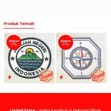
Produk Terkait
Diskon
Diskon
17%
17%
Lisand Store
- Aneka Kerajinan & Dekorasi Pilihan