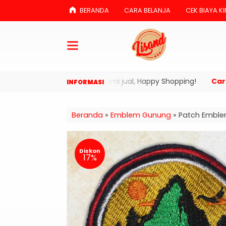
BERANDA
CARA BELANJA
CEK BIAYA KI
menikmati produk yang kami jual, Happy Shopping!
Cara Pe
Beranda
»
Emblem Gunung
»
Patch Emble
Diskon
17%