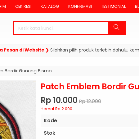
RIM
CEK RESI
KATALOG
KONFIRMASI
TESTIMONIAL
B
san di Website ❯
Silahkan pilih produk terlebih dahulu, kemudi
m Bordir Gunung Bismo
Patch Emblem Bordir G
Rp 10.000
Rp 12.000
Hemat Rp 2.000
Kode
Stok