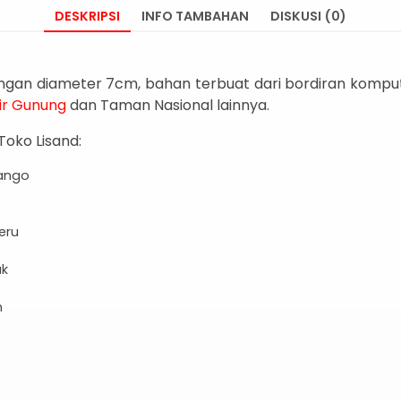
DESKRIPSI
INFO TAMBAHAN
DISKUSI (0)
gan diameter 7cm, bahan terbuat dari bordiran komput
ir Gunung
dan Taman Nasional lainnya.
Toko Lisand:
ango
eru
ak
n