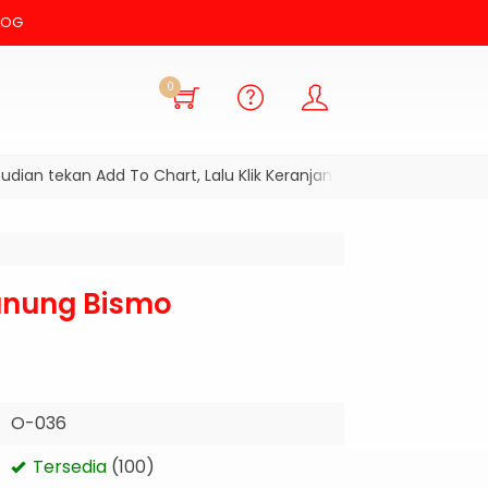
LOG
0
an tekan Add To Chart, Lalu Klik Keranjang Belanja dan Checkout
unung Bismo
O-036
Tersedia
(100)