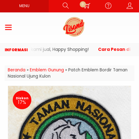
0
MENU
oduk yang kami jual, Happy Shopping!
Cara Pesan di Webs
Beranda
»
Emblem Gunung
»
Patch Emblem Bordir Taman
Nasional Ujung Kulon
Diskon
17%